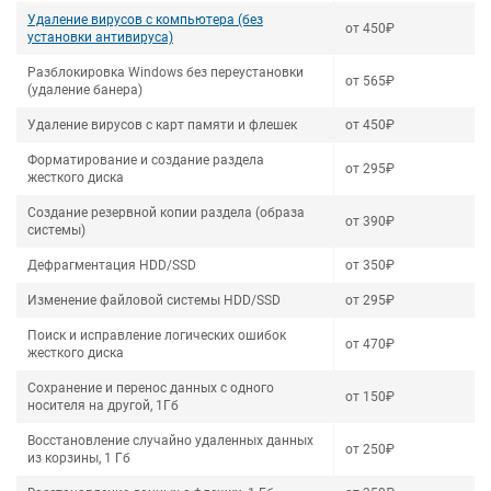
Удаление вирусов с компьютера (без
от 450₽
установки антивируса)
Разблокировка Windows без переустановки
от 565₽
(удаление банера)
Удаление вирусов с карт памяти и флешек
от 450₽
Форматирование и создание раздела
от 295₽
жесткого диска
Создание резервной копии раздела (образа
от 390₽
системы)
Дефрагментация HDD/SSD
от 350₽
Изменение файловой системы HDD/SSD
от 295₽
Поиск и исправление логических ошибок
от 470₽
жесткого диска
Сохранение и перенос данных с одного
от 150₽
носителя на другой, 1Гб
Восстановление случайно удаленных данных
от 250₽
из корзины, 1 Гб