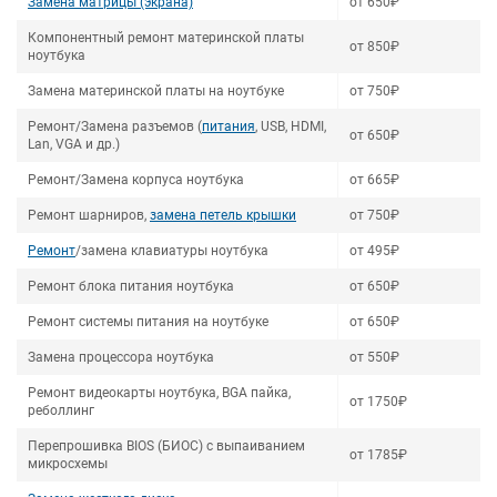
Замена матрицы (экрана)
от 650₽
Компонентный ремонт материнской платы
от 850₽
ноутбука
Замена материнской платы на ноутбуке
от 750₽
Ремонт/Замена разъемов (
питания
, USB, HDMI,
от 650₽
Lan, VGA и др.)
Ремонт/Замена корпуса ноутбука
от 665₽
Ремонт шарниров,
замена петель крышки
от 750₽
Ремонт
/замена клавиатуры ноутбука
от 495₽
Ремонт блока питания ноутбука
от 650₽
Ремонт системы питания на ноутбуке
от 650₽
Замена процессора ноутбука
от 550₽
Ремонт видеокарты ноутбука, BGA пайка,
от 1750₽
реболлинг
Перепрошивка BIOS (БИОС) с выпаиванием
от 1785₽
микросхемы