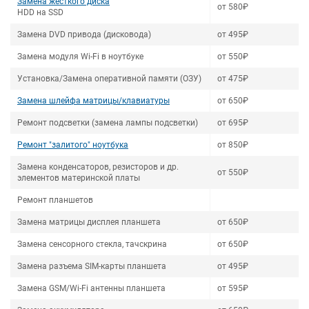
Замена жесткого диска
от 580₽
HDD на SSD
Замена DVD привода (дисковода)
от 495₽
Замена модуля Wi-Fi в ноутбуке
от 550₽
Установка/Замена оперативной памяти (ОЗУ)
от 475₽
Замена шлейфа матрицы/клавиатуры
от 650₽
Ремонт подсветки (замена лампы подсветки)
от 695₽
Ремонт "залитого" ноутбука
от 850₽
Замена конденсаторов, резисторов и др.
от 550₽
элементов материнской платы
Ремонт планшетов
Замена матрицы дисплея планшета
от 650₽
Замена сенсорного стекла, тачскрина
от 650₽
Замена разъема SIM-карты планшета
от 495₽
Замена GSM/Wi-Fi антенны планшета
от 595₽