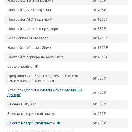
Настройка 3G и 4G модема
от 495₽
Настройка SIP телефонии
от 495₽
Настройка АТС "под ключ"
от 1850₽
Настройка сетевого принтера
от 650₽
Обслуживание серверов
от 1250₽
Настройка Windows Server
от 1850₽
Настройка сервера на базе Linux
от 4350₽
Стационарные ПК
Профилактика - Чистка системного блока
от 650₽
пыли + замена термопасты
Установка/
замена системы охлаждения ЦП
от 750₽
(кулера)
Замена HDD/SSD
от 350₽
Замена материнской платы
от 685₽
Ремонт материнской платы ПК
от 760₽