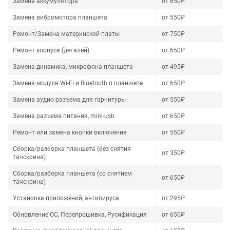
Замена аккумулятора
от 650₽
Замена вибромотора планшета
от 550₽
Ремонт/Замена материнской платы
от 750₽
Ремонт корпуса (деталей)
от 650₽
Замена динамика, микрофона планшета
от 495₽
Замена модуля Wi-Fi и Bluetooth в планшете
от 650₽
Замена аудио-разъема для гарнитуры
от 550₽
Замена разъема питания, mini-usb
от 650₽
Ремонт или замена кнопки включения
от 550₽
Сборка/разборка планшета (без снятия
от 350₽
тачскрина)
Сборка/разборка планшета (со снятием
от 650₽
тачскрина)
Установка приложений, антивируса
от 295₽
Обновление ОС, Перепрошивка, Русификация
от 650₽