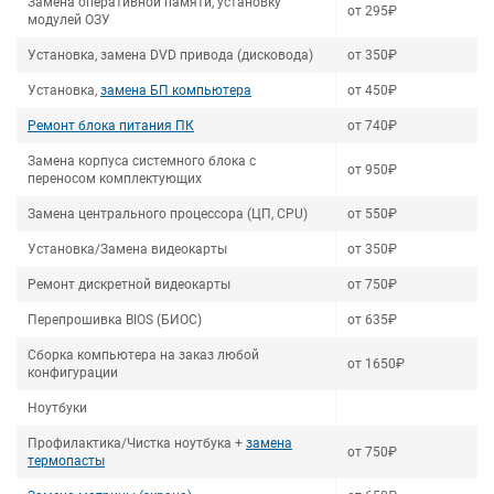
Замена оперативной памяти, установку
от 295₽
модулей ОЗУ
Установка, замена DVD привода (дисковода)
от 350₽
Установка,
замена БП компьютера
от 450₽
Ремонт блока питания ПК
от 740₽
Замена корпуса системного блока с
от 950₽
переносом комплектующих
Замена центрального процессора (ЦП, CPU)
от 550₽
Установка/Замена видеокарты
от 350₽
Ремонт дискретной видеокарты
от 750₽
Перепрошивка BIOS (БИОС)
от 635₽
Сборка компьютера на заказ любой
от 1650₽
конфигурации
Ноутбуки
Профилактика/Чистка ноутбука +
замена
от 750₽
термопасты