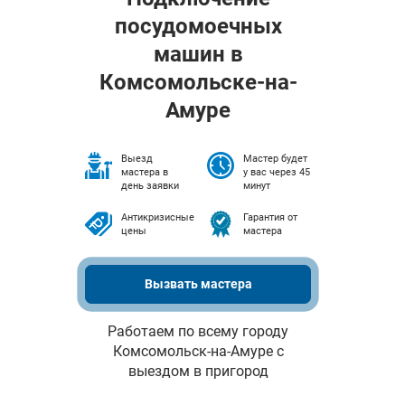
посудомоечных
машин в
Комсомольске-на-
Амуре
Выезд
Мастер будет
мастера в
у вас через 45
день заявки
минут
Антикризисные
Гарантия от
цены
мастера
Вызвать мастера
Работаем по всему городу
Комсомольск-на-Амуре с
выездом в пригород