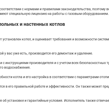
соответствии с нормами и правилами законодательства, поэтому в
 имеют специальную лицензию на работы с газовым оборудованием.
польных и настенных котлов
т установлен котел, и оценивает требования и возможности систе
й у вас уже есть, производится его демонтаж и удаление.
и с инструкциями производителя и с учетом всех безопасностных 
его водоснабжения.
бности котла и его настройка в соответствии с параметрами отоп
тся в его правильной работе и эффективности. Он также может пре
 об установке и гарантийные условия. Исполнитель также отвечае