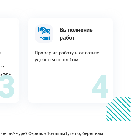
Выполнение
работ
т
Проверьте работу и оплатите
удобным способом.
ее
3
4
нужно.
ке-на-Амуре? Сервис «ПочинимТут» подберет вам