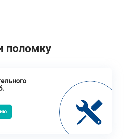
и поломку
тельного
б.
цию