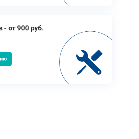
- от 900 руб.
цию