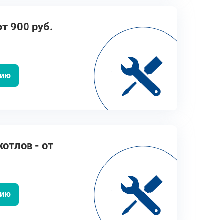
от 900 руб.
цию
отлов - от
цию