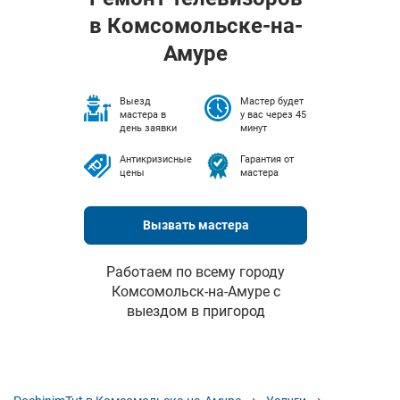
в Комсомольске-на-
Амуре
Выезд
Мастер будет
мастера в
у вас через 45
день заявки
минут
Антикризисные
Гарантия от
цены
мастера
Вызвать мастера
Работаем по всему городу
Комсомольск-на-Амуре с
выездом в пригород