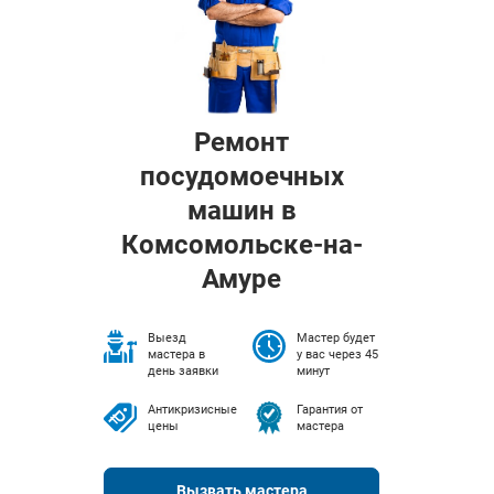
Ремонт
посудомоечных
машин в
Комсомольске-на-
Амуре
Выезд
Мастер будет
мастера в
у вас через 45
день заявки
минут
Антикризисные
Гарантия от
цены
мастера
Вызвать мастера