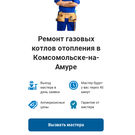
Ремонт газовых
котлов отопления в
Комсомольске-на-
Амуре
Выезд
Мастер будет
мастера в
у вас через 45
день заявки
минут
Антикризисные
Гарантия от
цены
мастера
Вызвать мастера