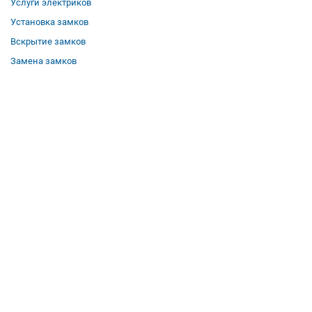
Услуги электриков
Установка замков
Вскрытие замков
Замена замков
О компании
Гарантии
Отзывы
Вакансии
Контакты
Все услуги
Полезная информация
Где мы работаем
КОНТАКТЫ