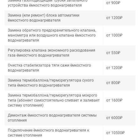
Замена газоподводящей трубки запального
от 900₽
устройства ёмкостного водонагревателя
Замена (или ремонт) блока автоматики
от 1200₽
ёмкостного водонагревателя
Замена обратного предохранительного клапана,
манометра или воздушного клапана ёмкостного
от 1000₽
водонагревателя
Регулировка клапана экономного расходования
от 550₽
газа ёмкостного водонагревателя
Очистка стабилизатора тяги сажи ёмкостного
от 1200₽
водонагревателя
Замена термобаллона/терморегулятора сухого
от 800₽
типа ёмкостного водонагревателя
Замена термобаллона/терморегулятора мокрого
типа (абонент самостоятельно сливает и заливает
от 1600₽
систему отопления)
Демонтаж ёмкостного водонагревателя системы
от 6000₽
отопления
Подключение ёмкостного водонагревателя к
от 10500₽
системе отопления