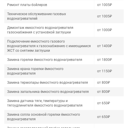
Ремонт платы бойлеров
от 1005₽
Техническое обслуживание газовых
от 1005₽
водонагревателей
Демонтаж емкостного водонагревателя
от 1000₽
газоснабжения с установкой заглушки
Подключение емкостного газового
водонагревателя к газоснабжению с имеющимися
от 1400₽
ЖСТ со снятием заглушки
Замена горелки ёмкостного водонагревателя
от 1800₽
Замена крана горелки ёмкостного
от 1150₽
водонагревателя
Замена термопары ёмкостного водонагревателя
от 800₽
Замена запальника ёмкостного водонагревателя
от 800₽
Замена датчика тяги, температуры и
от 650₽
тягоудлинителя ёмкостного водонагревателя
Замена сопла основной горелки ёмкостного
от 650₽
водонагревателя