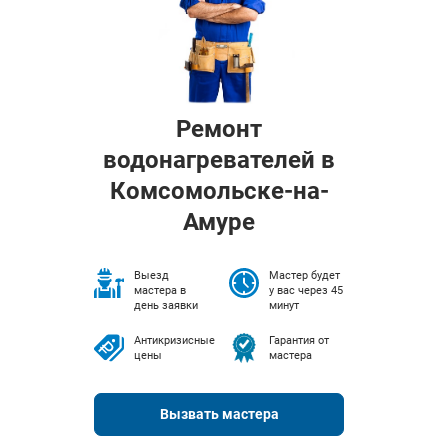
Ремонт
водонагревателей в
Комсомольске-на-
Амуре
Выезд
Мастер будет
мастера в
у вас через 45
день заявки
минут
Антикризисные
Гарантия от
цены
мастера
Вызвать мастера